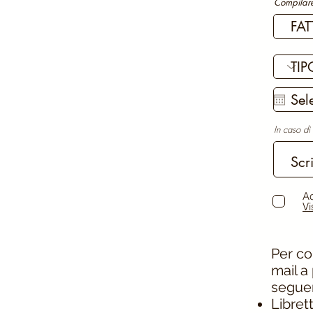
Compilare 
In caso di
Ac
Vi
Per co
mail a
seguen
Libret