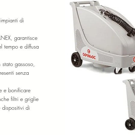
impianti di
ANEX, garantisce
l tempo e diffusa
n stato gassoso,
presenti senza
 e bonificare
he filtri e griglie
ispositivi di