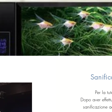
Sanific
Per la t
Dopo aver effett
sanificazione a