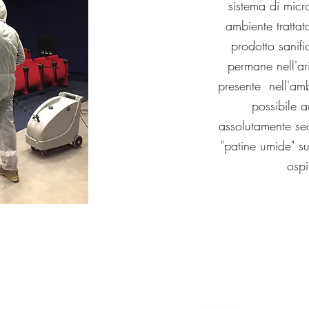
sistema di micr
ambiente trattat
prodotto sanifi
permane nell'ari
presente nell'am
possibile a
assolutamente sec
"patine umide" su
ospi