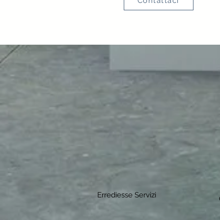
Contattaci
Errediesse Servizi